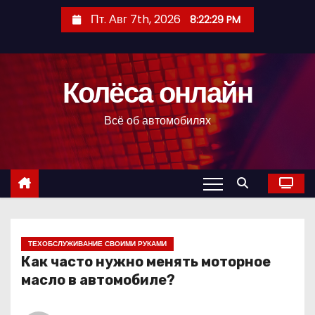
П
Пт. Авг 7th, 2026
8:22:29 PM
е
р
е
Колёса онлайн
й
т
Всё об автомобилях
и
к
с
о
д
е
р
ТЕХОБСЛУЖИВАНИЕ СВОИМИ РУКАМИ
Как часто нужно менять моторное
ж
масло в автомобиле?
и
м