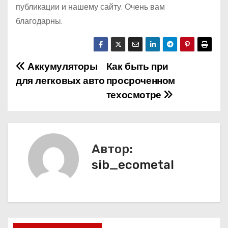
публикации и нашему сайту. Очень вам
благодарны.
Аккумуляторы
Как быть при
Н
для легковых авто
просроченном
а
техосмотре
в
и
Автор:
г
sib_ecometal
а
ц
и