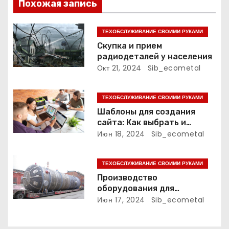
Похожая запись
я
п
ТЕХОБСЛУЖИВАНИЕ СВОИМИ РУКАМИ
Скупка и прием
о
радиодеталей у населения
Окт 21, 2024
Sib_ecometal
з
а
ТЕХОБСЛУЖИВАНИЕ СВОИМИ РУКАМИ
Шаблоны для создания
п
сайта: Как выбрать и
использовать
Июн 18, 2024
Sib_ecometal
и
с
ТЕХОБСЛУЖИВАНИЕ СВОИМИ РУКАМИ
Производство
я
оборудования для
нефтегазового комплекса,
Июн 17, 2024
Sib_ecometal
м
нефтехимии, химии и
промышленности