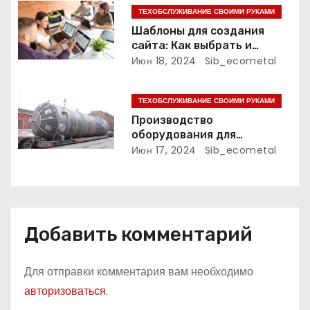
а
ТЕХОБСЛУЖИВАНИЕ СВОИМИ РУКАМИ
Шаблоны для создания
п
сайта: Как выбрать и
использовать
Июн 18, 2024
Sib_ecometal
и
с
ТЕХОБСЛУЖИВАНИЕ СВОИМИ РУКАМИ
Производство
я
оборудования для
нефтегазового комплекса,
Июн 17, 2024
Sib_ecometal
м
нефтехимии, химии и
промышленности
минеральных удобрений
Добавить комментарий
Для отправки комментария вам необходимо
авторизоваться
.