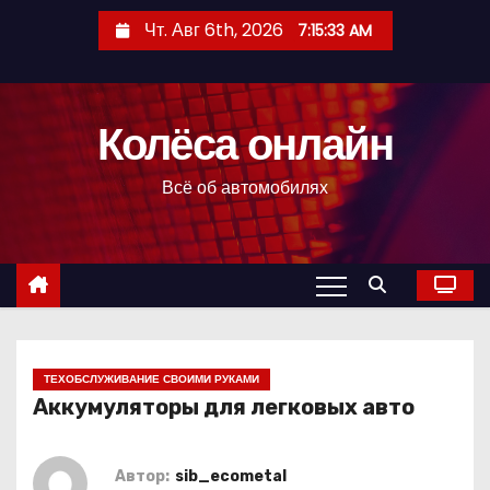
П
Чт. Авг 6th, 2026
7:15:34 AM
е
р
е
Колёса онлайн
й
т
Всё об автомобилях
и
к
с
о
д
е
р
ТЕХОБСЛУЖИВАНИЕ СВОИМИ РУКАМИ
Аккумуляторы для легковых авто
ж
и
м
Автор:
sib_ecometal