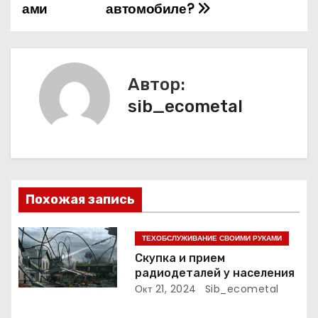
а
ами
автомобиле?
в
и
Автор:
г
sib_ecometal
а
ц
и
Похожая запись
я
п
ТЕХОБСЛУЖИВАНИЕ СВОИМИ РУКАМИ
Скупка и прием
о
радиодеталей у населения
Окт 21, 2024
Sib_ecometal
з