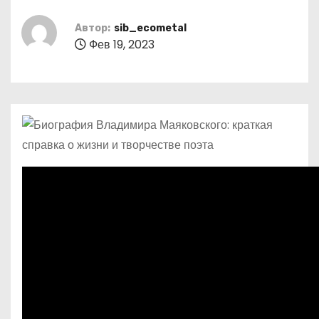
о
м
Автор:
sib_ecometal
Фев 19, 2023
у