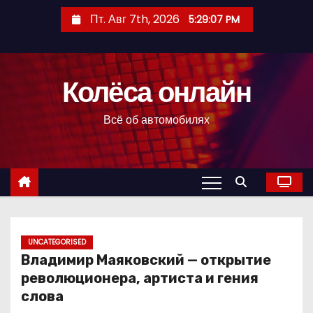
П
Пт. Авг 7th, 2026
5:29:08 PM
е
р
е
Колёса онлайн
й
т
Всё об автомобилях
и
к
с
о
д
е
р
UNCATEGORISED
Владимир Маяковский — открытие
ж
революционера, артиста и гения
и
слова
м