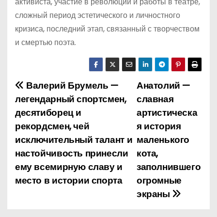
активиста, участие в революции и работы в театре,
сложный период эстетического и личностного
кризиса, последний этап, связанный с творчеством
и смертью поэта.
Валерий Брумель —
Анатолий —
Н
легендарный спортсмен,
славная
а
десятиборец и
артистическа
рекордсмен, чей
я история
в
исключительный талант и
маленького
и
настойчивость принесли
кота,
ему всемирную славу и
заполнившего
г
место в истории спорта
огромные
а
экраны
ц