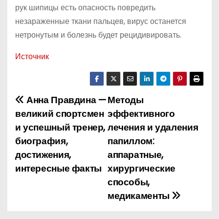
рук шипицы есть опасность повредить
незараженные ткани пальцев, вирус останется
нетронутым и болезнь будет рецидивировать.
Источник
Анна Правдина —
Методы
Н
великий спортсмен
эффективного
а
и успешный тренер,
лечения и удаления
биография,
папиллом:
в
достижения,
аппаратные,
и
интересные факты
хирургические
способы,
г
медикаменты
а