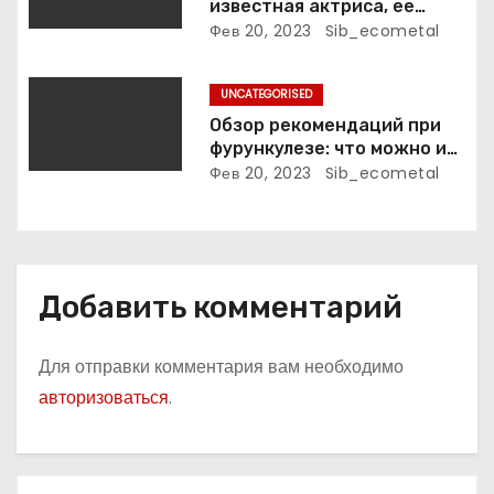
известная актриса, ее
м
биография, достижения и
Фев 20, 2023
Sib_ecometal
фильмография
UNCATEGORISED
Обзор рекомендаций при
фурункулезе: что можно и
что нельзя делать
Фев 20, 2023
Sib_ecometal
Добавить комментарий
Для отправки комментария вам необходимо
авторизоваться
.