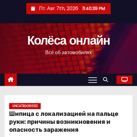
П
Пт. Авг 7th, 2026
11:40:40 PM
е
р
е
Колёса онлайн
й
т
Всё об автомобилях
и
к
с
о
д
е
р
UNCATEGORISED
Шипица с локализацией на пальце
ж
руки: причины возникновения и
и
опасность заражения
м