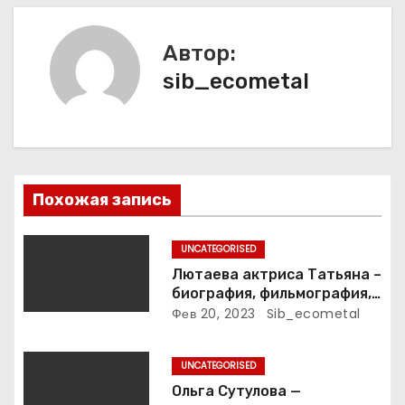
ц
и
Автор:
sib_ecometal
я
п
о
з
Похожая запись
а
UNCATEGORISED
п
Лютаева актриса Татьяна –
биография, фильмография,
и
достижения
Фев 20, 2023
Sib_ecometal
с
UNCATEGORISED
я
Ольга Сутулова —