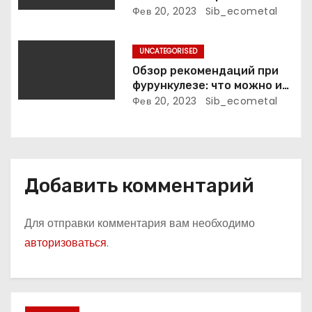
м
биография, достижения и
Фев 20, 2023
Sib_ecometal
фильмография
UNCATEGORISED
Обзор рекомендаций при
фурункулезе: что можно и
что нельзя делать
Фев 20, 2023
Sib_ecometal
Добавить комментарий
Для отправки комментария вам необходимо
авторизоваться
.