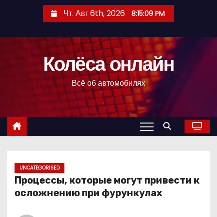
П
Чт. Авг 6th, 2026
8:15:10 PM
е
р
е
Колёса онлайн
й
т
Всё об автомобилях
и
к
с
о
д
е
р
UNCATEGORISED
Процессы, которые могут привести к
ж
осложнению при фурункулах
и
м