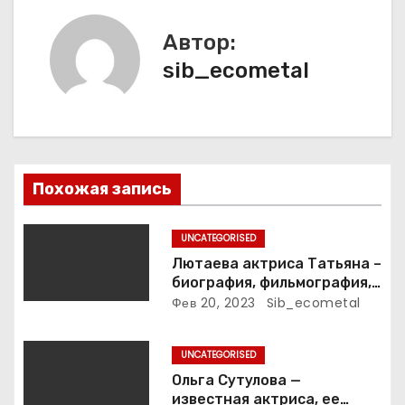
ц
и
Автор:
sib_ecometal
я
п
о
з
Похожая запись
а
UNCATEGORISED
п
Лютаева актриса Татьяна –
биография, фильмография,
и
достижения
Фев 20, 2023
Sib_ecometal
с
UNCATEGORISED
я
Ольга Сутулова —
известная актриса, ее