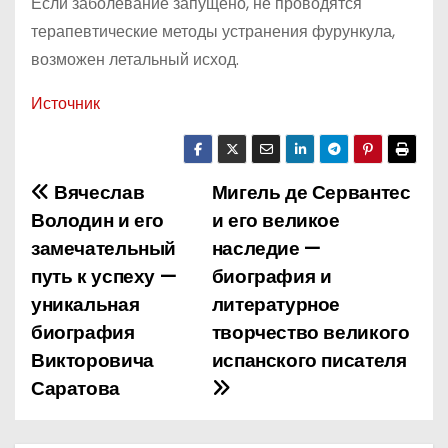
Если заболевание запущено, не проводятся
терапевтические методы устранения фурункула,
возможен летальный исход.
Источник
Вячеслав
Мигель де Сервантес
Н
Володин и его
и его великое
а
замечательный
наследие —
путь к успеху —
биография и
в
уникальная
литературное
и
биография
творчество великого
Викторовича
испанского писателя
г
Саратова
а