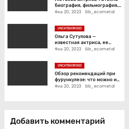
биография, фильмография,
з
достижения
Фев 20, 2023
Sib_ecometal
а
UNCATEGORISED
п
Ольга Сутулова —
известная актриса, ее
и
биография, достижения и
Фев 20, 2023
Sib_ecometal
фильмография
с
UNCATEGORISED
я
Обзор рекомендаций при
м
фурункулезе: что можно и
что нельзя делать
Фев 20, 2023
Sib_ecometal
Добавить комментарий