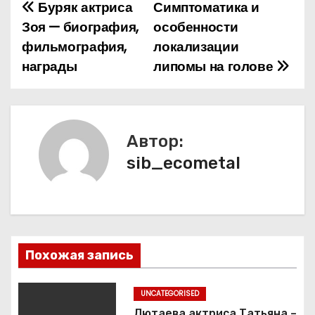
Буряк актриса
Симптоматика и
Н
Зоя — биография,
особенности
а
фильмография,
локализации
награды
липомы на голове
в
и
г
Автор:
а
sib_ecometal
ц
и
я
Похожая запись
п
UNCATEGORISED
о
Лютаева актриса Татьяна –