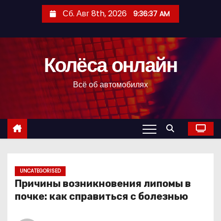
П
Сб. Авг 8th, 2026
9:36:39 AM
е
р
е
Колёса онлайн
й
т
Всё об автомобилях
и
к
с
о
д
е
р
UNCATEGORISED
Причины возникновения липомы в
ж
почке: как справиться с болезнью
и
м