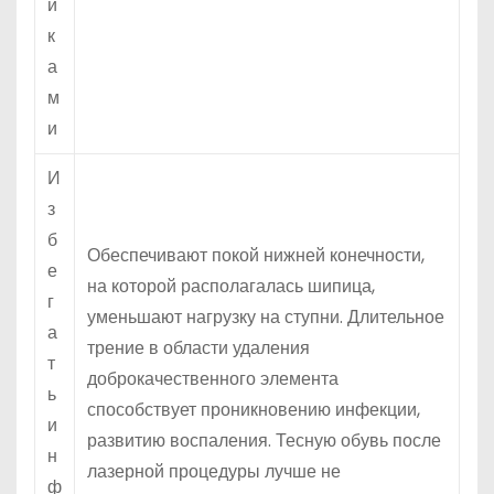
и
к
а
м
и
И
з
б
Обеспечивают покой нижней конечности,
е
на которой располагалась шипица,
г
уменьшают нагрузку на ступни. Длительное
а
трение в области удаления
т
доброкачественного элемента
ь
способствует проникновению инфекции,
и
развитию воспаления. Тесную обувь после
н
лазерной процедуры лучше не
ф