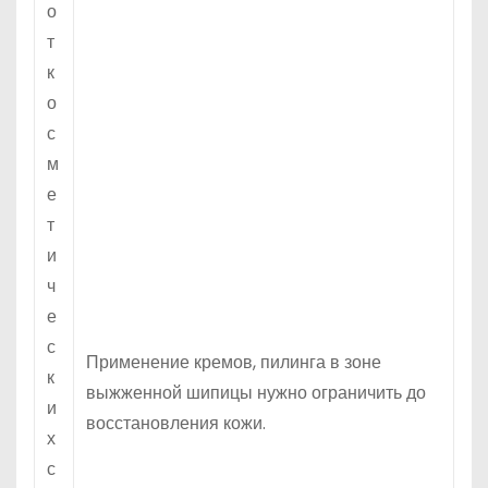
о
т
к
о
с
м
е
т
и
ч
е
с
Применение кремов, пилинга в зоне
к
выжженной шипицы нужно ограничить до
и
восстановления кожи.
х
с