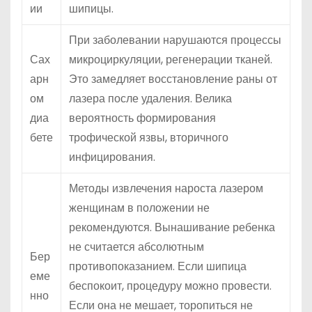
ии
шипицы.
При заболевании нарушаются процессы
Сах
микроциркуляции, регенерации тканей.
арн
Это замедляет восстановление раны от
ом
лазера после удаления. Велика
диа
вероятность формирования
бете
трофической язвы, вторичного
инфицирования.
Методы извлечения нароста лазером
женщинам в положении не
рекомендуются. Вынашивание ребенка
не считается абсолютным
Бер
противопоказанием. Если шипица
еме
беспокоит, процедуру можно провести.
нно
Если она не мешает, торопиться не