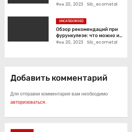
с
биография, достижения и
Фев 20, 2023
Sib_ecometal
фильмография
я
UNCATEGORISED
м
Обзор рекомендаций при
фурункулезе: что можно и
что нельзя делать
Фев 20, 2023
Sib_ecometal
Добавить комментарий
Для отправки комментария вам необходимо
авторизоваться
.