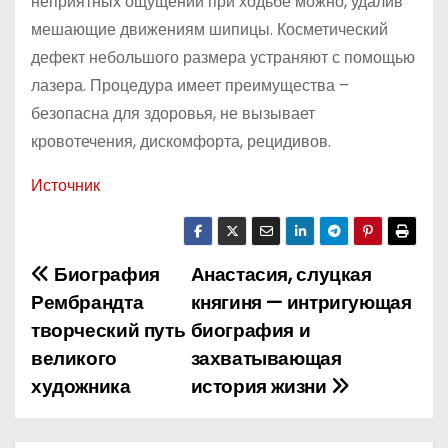
неприятных ощущений при ходьбе можно, удалив
мешающие движениям шипицы. Косметический
дефект небольшого размера устраняют с помощью
лазера. Процедура имеет преимущества –
безопасна для здоровья, не вызывает
кровотечения, дискомфорта, рецидивов.
Источник
Биография
Анастасия, слуцкая
Н
Рембрандта
княгиня — интригующая
а
творческий путь
биография и
великого
захватывающая
в
художника
история жизни
и