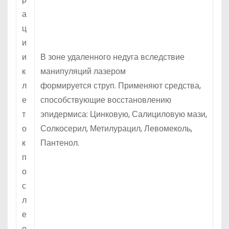
а
ц
и
и
В зоне удаленного недуга вследствие
к
манипуляций лазером
л
формируется струп. Применяют средства,
е
способствующие восстановлению
т
эпидермиса: Цинковую, Салициловую мази,
о
Солкосерил, Метилурацил, Левомеколь,
к
Пантенол.
п
о
с
л
е
о