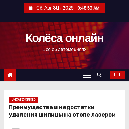
П
Сб. Авг 8th, 2026
9:49:00 AM
е
р
е
Колёса онлайн
й
т
Всё об автомобилях
и
к
с
о
д
е
р
UNCATEGORISED
Преимущества и недостатки
ж
удаления шипицы на стопе лазером
и
м