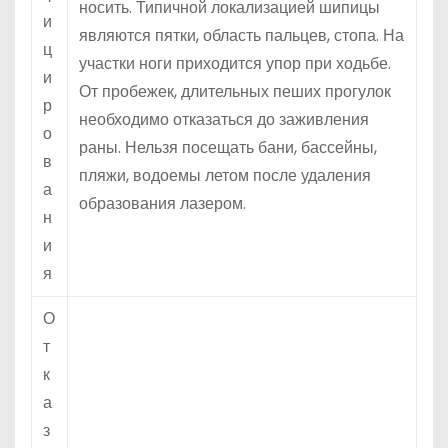
носить. Типичной локализацией шипицы
и
являются пятки, область пальцев, стопа. На
ц
участки ноги приходится упор при ходьбе.
и
От пробежек, длительных пеших прогулок
р
необходимо отказаться до заживления
о
раны. Нельзя посещать бани, бассейны,
в
пляжи, водоемы летом после удаления
а
образования лазером.
н
и
я
О
т
к
а
з