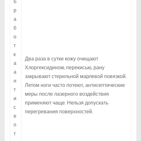
б
р
а
б
о
т
к
Два раза в сутки кожу очищают
а
Хлоргексидином, перекисью, рану
а
закрывают стерильной марлевой повязкой.
н
Летом ноги часто потеют, антисептические
т
меры после лазерного воздействия
и
применяют чаще. Нельзя допускать
с
перегревания поверхностей.
е
п
т