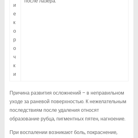
после лазера.
и
е
к
о
р
о
ч
к
и
Причина развития осложнений – в неправильном
уходе за раневой поверхностью. К нежелательным
последствиям после удаления относят
образование рубца, пигментных пятен, нагноение.
При воспалении возникают боль, покраснение,