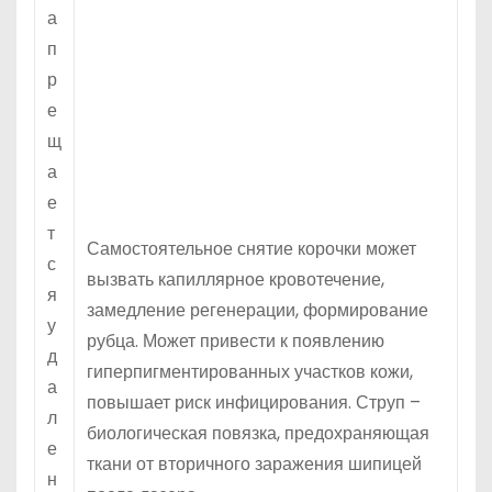
а
п
р
е
щ
а
е
т
Самостоятельное снятие корочки может
с
вызвать капиллярное кровотечение,
я
замедление регенерации, формирование
у
рубца. Может привести к появлению
д
гиперпигментированных участков кожи,
а
повышает риск инфицирования. Струп –
л
биологическая повязка, предохраняющая
е
ткани от вторичного заражения шипицей
н