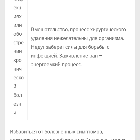
екц
иях
или
Вмешательство, процесс хирургического
обо
удаления нежелательны для организма.
стре
Недуг заберет силы для борьбы с
нии
инфекцией. Заживление ран –
хро
энергоемкий процесс.
нич
еско
й
бол
езн
и
Избавиться от болезненных симптомов,