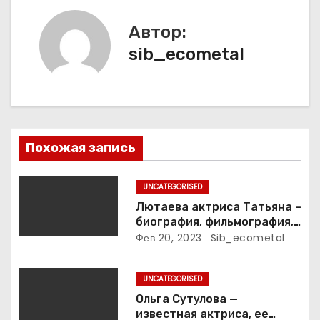
г
а
Автор:
sib_ecometal
ц
и
я
п
Похожая запись
о
UNCATEGORISED
з
Лютаева актриса Татьяна –
биография, фильмография,
а
достижения
Фев 20, 2023
Sib_ecometal
п
UNCATEGORISED
и
Ольга Сутулова —
известная актриса, ее