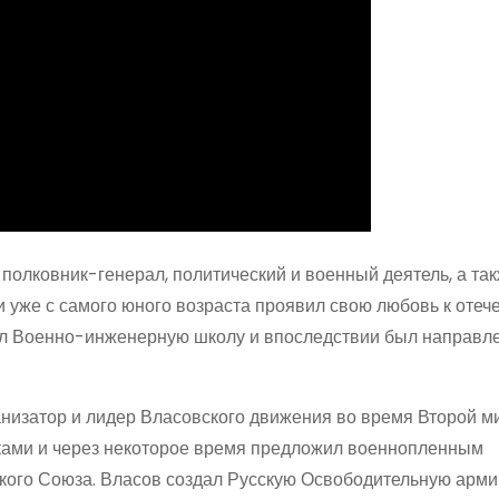
олковник-генерал, политический и военный деятель, а та
 и уже с самого юного возраста проявил свою любовь к отеч
чил Военно-инженерную школу и впоследствии был направл
ганизатор и лидер Власовского движения во время Второй 
йсками и через некоторое время предложил военнопленным
ского Союза. Власов создал Русскую Освободительную арми