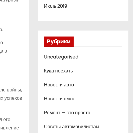
Июль 2019
ю.
Рубрики
го
а в
Uncategorised
Куда поехать
Новости авто
ле войны,
ых успехов
Новости плюс
Ремонт — это просто
д его
Советы автомобилистам
тивление