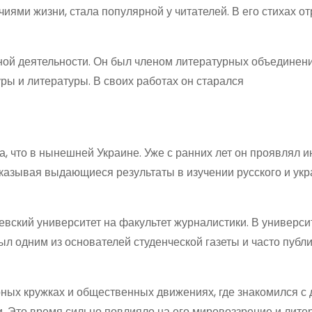
иями жизни, стала популярной у читателей. В его стихах о
ной деятельности. Он был членом литературных объединен
ры и литературы. В своих работах он старался
а, что в нынешней Украине. Уже с ранних лет он проявлял и
оказывая выдающиеся результаты в изучении русского и укр
вский университет на факультет журналистики. В универси
был одним из основателей студенческой газеты и часто публ
ных кружках и общественных движениях, где знакомился с 
. Это время сильно повлияло на его мировоззрение и лит