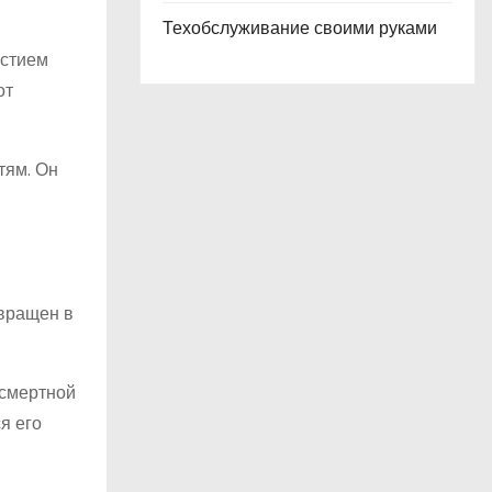
Техобслуживание своими руками
астием
от
тям. Он
звращен в
 смертной
я его