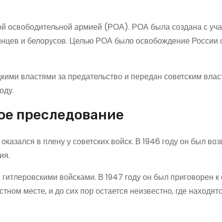
ой освободительной армией (РОА). РОА была создана с уч
аинцев и белорусов. Целью РОА было освобождение России 
кими властями за предательство и передан советским влас
оду.
ое преследование
казался в плену у советских войск. В 1946 году он был во
ия.
 гитлеровскими войсками. В 1947 году он был приговорен к
тном месте, и до сих пор остается неизвестно, где находятс