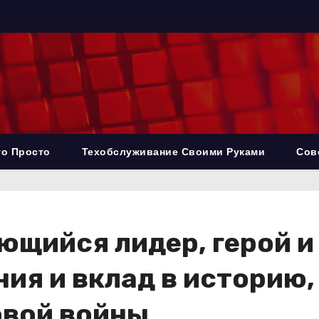
то Просто
Техобслуживание Своими Руками
Сов
ющийся лидер, герой и
ия и вклад в историю,
овой войны