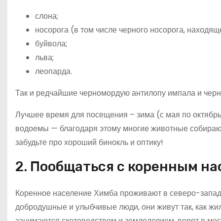
слона;
носорога (в том числе черного носорога, находящ
буйвола;
льва;
леопарда.
Так и редчайшие черномордую антилопу импала и черн
Лучшее время для посещения – зима (с мая по октябрь
водоемы — благодаря этому многие животные собираютс
забудьте про хороший бинокль и оптику!
2. Пообщаться с коренным н
Коренное население Химба проживают в северо-западн
добродушные и улыбчивые люди, они живут так, как жил
занимаются скотоводством и земледелием, верят в мест