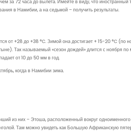
ем за 72 часа до вылета. Имейте в виду, что иностранный 
ания в Намибии, а на седьмой – получить результаты.
я от +28 до +38 °C. Зимой она достигает + 15-20 °C (по н
тыне). Так называемый «сезон дождей» длится с ноября по
дает от 10 до 50 мм в год.
ктябрь, когда в Намибии зима.
чший из них – Этоша, расположенный вокруг одноименного
 Анголой. Там можно увидеть как Большую Африканскую пятер