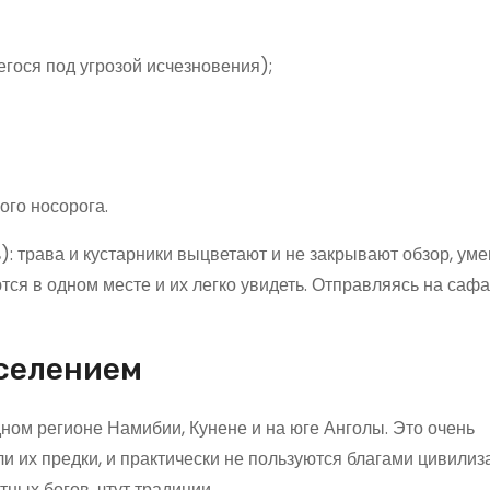
егося под угрозой исчезновения);
ого носорога.
): трава и кустарники выцветают и не закрывают обзор, у
я в одном месте и их легко увидеть. Отправляясь на сафа
аселением
ом регионе Намибии, Кунене и на юге Анголы. Это очень
и их предки, и практически не пользуются благами цивилиз
ных богов, чтут традиции.