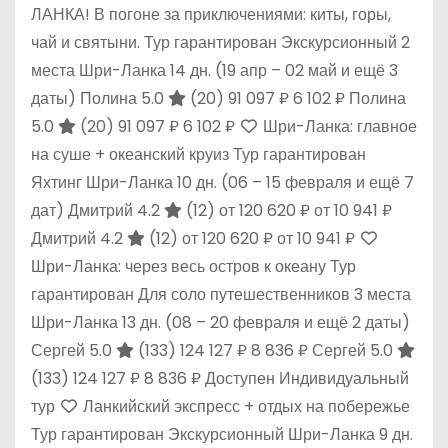
ЛАНКА! В погоне за приключениями: киты, горы,
чай и святыни. Тур гарантирован Экскурсионный 2
места Шри-Ланка
14 дн.
(19 апр – 02 май и ещё 3
даты)
Полина 5.0
(20)
91 097 ₽
6 102 ₽
Полина
5.0
(20)
91 097 ₽
6 102 ₽
Шри-Ланка: главное
на суше + океанский круиз Тур гарантирован
Яхтинг Шри-Ланка
10 дн.
(06 – 15 февраля и ещё 7
дат)
Дмитрий 4.2
(12)
от 120 620 ₽
от 10 941 ₽
Дмитрий 4.2
(12)
от 120 620 ₽
от 10 941 ₽
Шри-Ланка: через весь остров к океану Тур
гарантирован Для соло путешественников 3 места
Шри-Ланка
13 дн.
(08 – 20 февраля и ещё 2 даты)
Сергей 5.0
(133)
124 127 ₽
8 836 ₽
Сергей 5.0
(133)
124 127 ₽
8 836 ₽
Доступен Индивидуальный
тур
Ланкийский экспресс + отдых на побережье
Тур гарантирован Экскурсионный Шри-Ланка
9 дн.