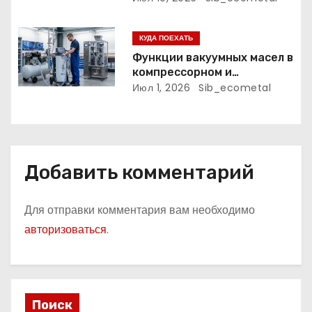
уплотнительной ленты ОТЛ
я
КУДА ПОЕХАТЬ
м
Функции вакуумных масел в
компрессорном и
упаковочном оборудовании
Июл 1, 2026
Sib_ecometal
Добавить комментарий
Для отправки комментария вам необходимо
авторизоваться
.
Поиск