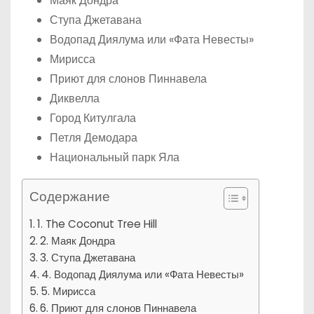
Маяк Дондра
Ступа Джетавана
Водопад Диялума или «Фата Невесты»
Мирисса
Приют для слонов Пиннавела
Диквелла
Город Китулгала
Петля Демодара
Национальный парк Яла
Содержание
1. The Coconut Tree Hill
2. Маяк Дондра
3. Ступа Джетавана
4. Водопад Диялума или «Фата Невесты»
5. Мирисса
6. Приют для слонов Пиннавела