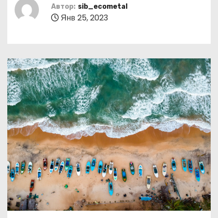
о
Автор:
sib_ecometal
Янв 25, 2023
м
у