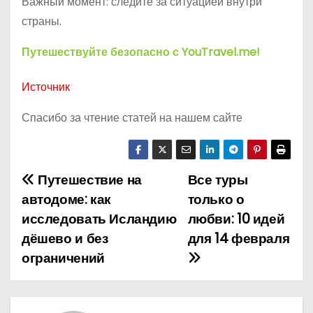
Важный момент: следите за ситуацией внутри
страны.
Путешествуйте безопасно с YouTravel.me!
Источник
Спасибо за чтение статей на нашем сайте
Путешествие на
Все туры
Н
автодоме: как
только о
а
исследовать Исландию
любви: 10 идей
дёшево и без
для 14 февраля
в
ограничений
и
г