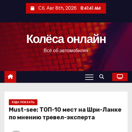
П
Сб. Авг 8th, 2026
8:41:42 AM
е
р
е
Колёса онлайн
й
т
Всё об автомобилях
и
к
с
о
д
е
р
КУДА ПОЕХАТЬ
Must-see: ТОП-10 мест на Шри-Ланке
ж
по мнению тревел-эксперта
и
м