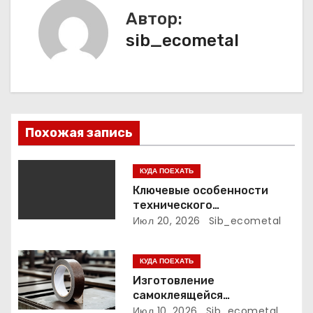
а
Автор:
sib_ecometal
ц
и
я
п
Похожая запись
о
КУДА ПОЕХАТЬ
з
Ключевые особенности
технического
а
обслуживания автомобилей
Июл 20, 2026
Sib_ecometal
BMW
п
КУДА ПОЕХАТЬ
и
Изготовление
самоклеящейся
с
огнезащитной
Июл 10, 2026
Sib_ecometal