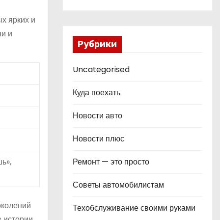
х ярких и
ни и
Рубрики
Uncategorised
Куда поехать
Новости авто
Новости плюс
ь»,
Ремонт — это просто
Советы автомобилистам
околений
Техобслуживание своими руками
в истории