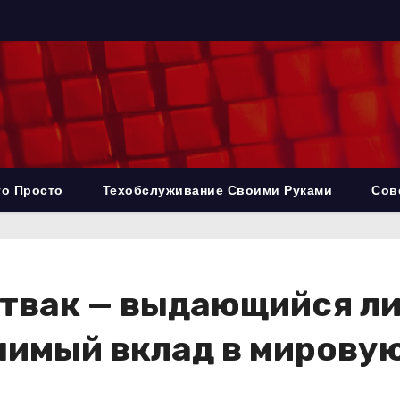
то Просто
Техобслуживание Своими Руками
Сов
твак — выдающийся лит
нимый вклад в мирову