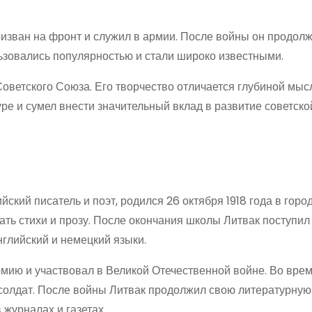
изван на фронт и служил в армии. После войны он продол
льзовались популярностью и стали широко известными.
Советского Союза. Его творчество отличается глубиной мыс
ре и сумел внести значительный вклад в развитие советско
кий писатель и поэт, родился 26 октября 1918 года в горо
сать стихи и прозу. После окончания школы Литвак поступил
нглийский и немецкий языки.
рмию и участвовал в Великой Отечественной войне. Во вре
 солдат. После войны Литвак продолжил свою литературную
 журналах и газетах.