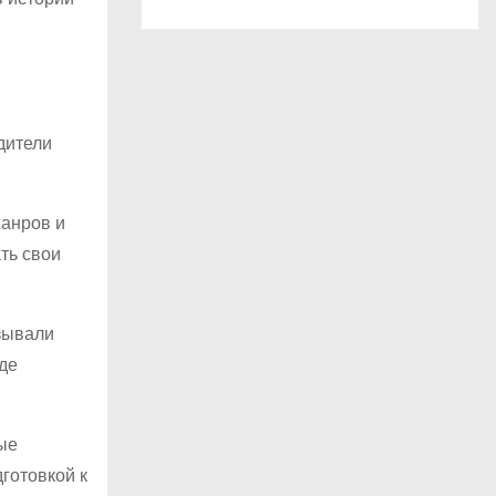
дители
жанров и
ть свои
ызывали
де
ые
готовкой к