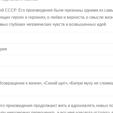
лей СССР. Его произведения были признаны одними из самы
оящих героях и героинях, о любви и верности, о смысле жиз
амых глубоких человеческих чувств и возвышенных идей.
ерия
Возвращение к жизни», «Синий щит», «Белую муху не сломиш
 его произведения продолжают жить и вдохновлять новых п
туру невозможно переоценить, и его имя навсегда осталось 