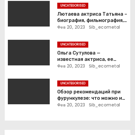
а
UNCATEGORISED
п
Лютаева актриса Татьяна –
биография, фильмография,
и
достижения
Фев 20, 2023
Sib_ecometal
с
UNCATEGORISED
я
Ольга Сутулова —
известная актриса, ее
м
биография, достижения и
Фев 20, 2023
Sib_ecometal
фильмография
UNCATEGORISED
Обзор рекомендаций при
фурункулезе: что можно и
что нельзя делать
Фев 20, 2023
Sib_ecometal