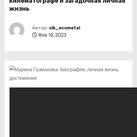
кинематографе и загадочная личная
о
жизнь
м
у
Автор:
sib_ecometal
Фев 19, 2023