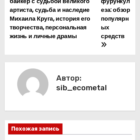
байкер с судьбой великого
фурункул
артиста, судьба и наследие
еза: обзор
в
Михаила Круга, история его
популярн
и
творчества, персональная
ых
жизнь и личные драмы
средств
г
а
ц
и
Автор:
sib_ecometal
я
п
о
з
Похожая запись