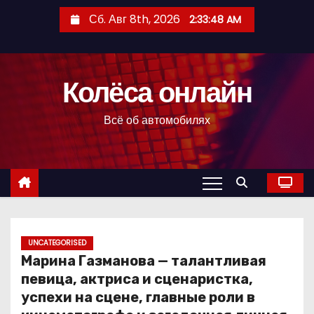
П
Сб. Авг 8th, 2026
2:33:49 AM
е
р
е
Колёса онлайн
й
т
Всё об автомобилях
и
к
с
о
д
е
р
UNCATEGORISED
Марина Газманова — талантливая
ж
певица, актриса и сценаристка,
и
успехи на сцене, главные роли в
м