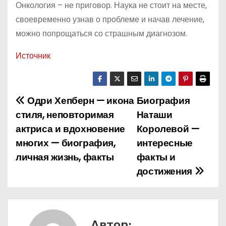
Онкология – не приговор. Наука не стоит на месте,
своевременно узнав о проблеме и начав лечение,
можно попрощаться со страшным диагнозом.
Источник
Одри Хепберн — икона
Биография
Н
стиля, неповторимая
Наташи
а
актриса и вдохновение
Королевой —
многих — биография,
интересные
в
личная жизнь, факты
факты и
и
достижения
г
а
Автор: