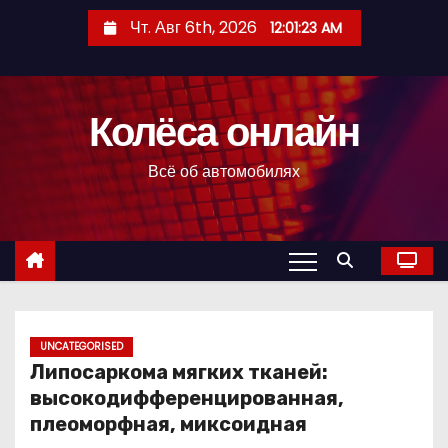
П
Чт. Авг 6th, 2026
12:01:24 AM
е
р
е
Колёса онлайн
й
т
Всё об автомобилях
и
к
с
о
д
е
р
UNCATEGORISED
Липосаркома мягких тканей:
ж
высокодифференцированная,
и
плеоморфная, миксоидная
м