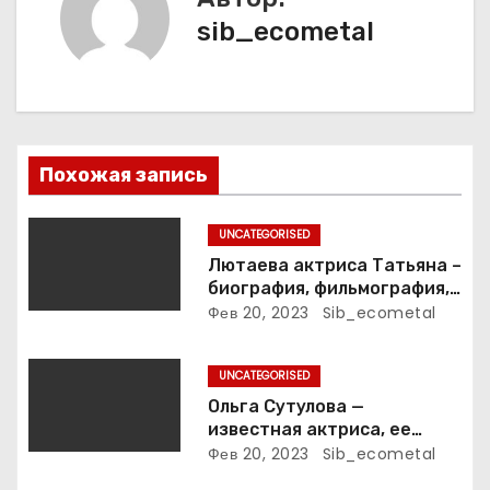
ц
sib_ecometal
и
я
п
Похожая запись
о
з
UNCATEGORISED
Лютаева актриса Татьяна –
а
биография, фильмография,
достижения
Фев 20, 2023
Sib_ecometal
п
и
UNCATEGORISED
Ольга Сутулова —
с
известная актриса, ее
биография, достижения и
Фев 20, 2023
Sib_ecometal
я
фильмография