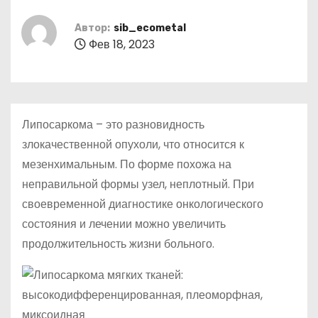
о
м
Автор:
sib_ecometal
Фев 18, 2023
у
Липосаркома – это разновидность
злокачественной опухоли, что относится к
мезенхимальным. По форме похожа на
неправильной формы узел, неплотный. При
своевременной диагностике онкологического
состояния и лечении можно увеличить
продолжительность жизни больного.