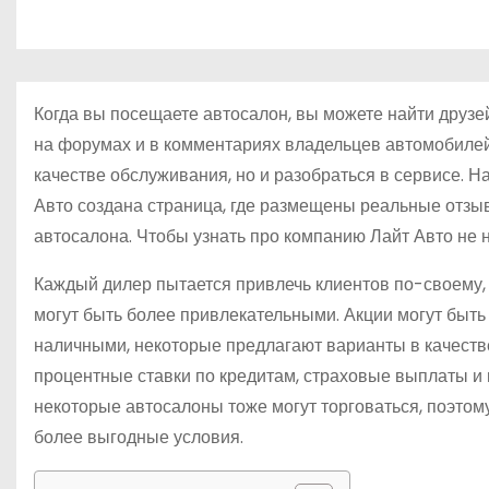
р
о
l
а
м
a
в
у
s
и
Когда вы посещаете автосалон, вы можете найти друзе
s
т
на форумах и в комментариях владельцев автомобилей.
n
качестве обслуживания, но и разобраться в сервисе. Н
ь
i
Авто создана страница, где размещены реальные отзыв
автосалона. Чтобы узнать про компанию Лайт Авто не н
k
i
Каждый дилер пытается привлечь клиентов по-своему, 
могут быть более привлекательными. Акции могут быт
наличными, некоторые предлагают варианты в качеств
процентные ставки по кредитам, страховые выплаты и 
некоторые автосалоны тоже могут торговаться, поэто
более выгодные условия.