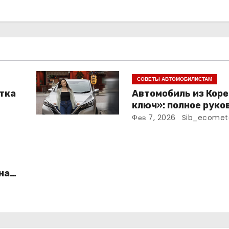
СОВЕТЫ АВТОМОБИЛИСТАМ
тка
Автомобиль из Коре
ключ»: полное руко
по покупке на аукци
Фев 7, 2026
Sib_ecomet
доставке в Россию
на