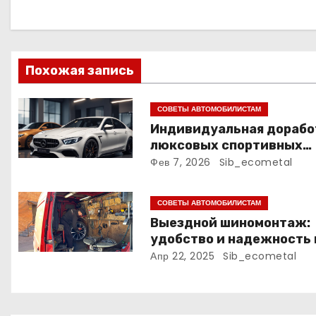
г
а
ц
Похожая запись
и
СОВЕТЫ АВТОМОБИЛИСТАМ
я
Индивидуальная дорабо
люксовых спортивных
п
седанов: технические и
Фев 7, 2026
Sib_ecometal
о
дизайнерские аспекты
СОВЕТЫ АВТОМОБИЛИСТАМ
з
Выездной шиномонтаж:
а
удобство и надежность 
Киевском Шоссе
Апр 22, 2025
Sib_ecometal
п
и