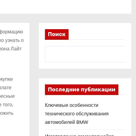
информацию
Поиск
о узнать о
лона Лайт
окупки
плате
Последние публикации
ресные
 того,
Ключевые особенности
ложить
технического обслуживания
автомобилей BMW