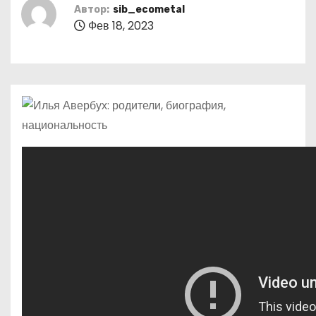
о
Автор:
sib_ecometal
Фев 18, 2023
м
у