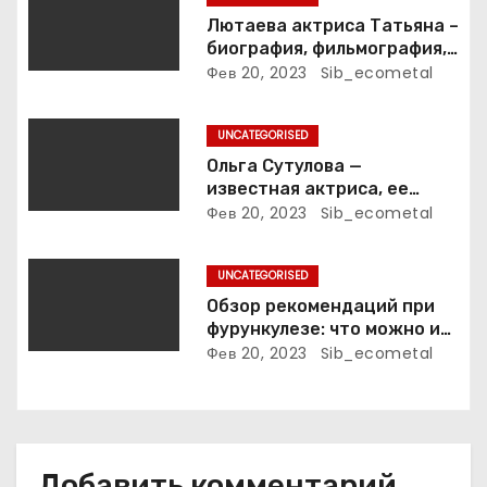
з
Лютаева актриса Татьяна –
биография, фильмография,
а
достижения
Фев 20, 2023
Sib_ecometal
п
UNCATEGORISED
и
Ольга Сутулова —
известная актриса, ее
с
биография, достижения и
Фев 20, 2023
Sib_ecometal
фильмография
я
UNCATEGORISED
м
Обзор рекомендаций при
фурункулезе: что можно и
что нельзя делать
Фев 20, 2023
Sib_ecometal
Добавить комментарий