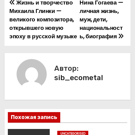
Жизнь и творчество
Нина Гогаева —
Н
Михаила Глинки —
личная жизнь,
а
великого композитора,
муж, дети,
открывшего новую
национальност
в
эпоху в русской музыке
ь, биография
и
г
а
Автор:
sib_ecometal
ц
и
я
п
Похожая запись
о
UNCATEGORISED