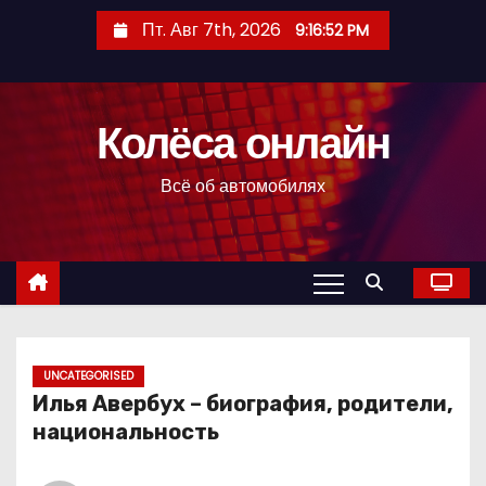
П
Пт. Авг 7th, 2026
9:16:53 PM
е
р
е
Колёса онлайн
й
т
Всё об автомобилях
и
к
с
о
д
е
р
UNCATEGORISED
Илья Авербух – биография, родители,
ж
национальность
и
м