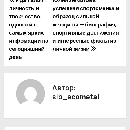
Ида Галич —
Юлия Лемигова —
Н
личность и
успешная спортсменка и
а
творчество
образец сильной
одного из
женщины — биография,
в
самых ярких
спортивные достижения
и
инфомации на
и интересные факты из
сегодняшний
личной жизни
г
день
а
ц
и
Автор:
sib_ecometal
я
п
о