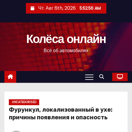
П
Чт. Авг 6th, 2026
5:52:57 AM
е
р
е
Колёса онлайн
й
т
Всё об автомобилях
и
к
с
о
д
е
р
UNCATEGORISED
Фурункул, локализованный в ухе:
ж
причины появления и опасность
и
м