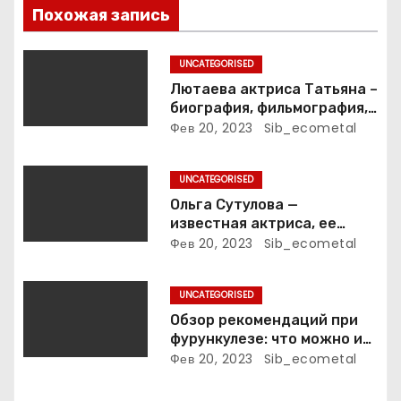
з
Похожая запись
а
UNCATEGORISED
п
Лютаева актриса Татьяна –
биография, фильмография,
и
достижения
Фев 20, 2023
Sib_ecometal
с
UNCATEGORISED
я
Ольга Сутулова —
известная актриса, ее
м
биография, достижения и
Фев 20, 2023
Sib_ecometal
фильмография
UNCATEGORISED
Обзор рекомендаций при
фурункулезе: что можно и
что нельзя делать
Фев 20, 2023
Sib_ecometal