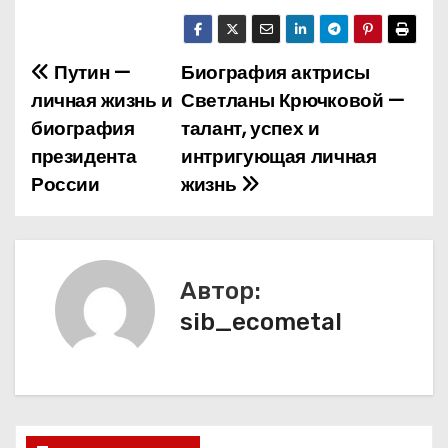
Путин —
Биография актрисы
Н
личная жизнь и
Светланы Крючковой —
а
биография
талант, успех и
президента
интригующая личная
в
России
жизнь
и
г
а
Автор:
sib_ecometal
ц
и
я