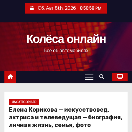
П
Сб. Авг 8th, 2026
8:50:59 PM
е
р
е
Колёса онлайн
й
т
Всё об автомобилях
и
к
с
о
д
е
р
UNCATEGORISED
Елена Корикова — искусствовед,
ж
актриса и телеведущая — биография,
и
личная жизнь, семья, фото
м