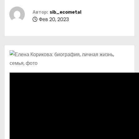
о
м
Автор:
sib_ecometal
Фев 20, 2023
у