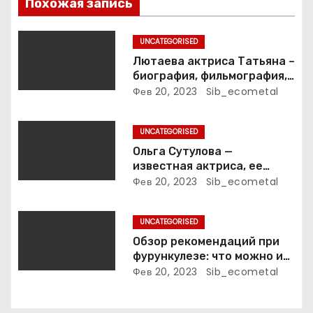
п
Похожая запись
о
UNCATEGORISED
з
Лютаева актриса Татьяна –
биография, фильмография,
а
достижения
Фев 20, 2023
Sib_ecometal
п
UNCATEGORISED
и
Ольга Сутулова —
известная актриса, ее
с
биография, достижения и
Фев 20, 2023
Sib_ecometal
фильмография
я
UNCATEGORISED
м
Обзор рекомендаций при
фурункулезе: что можно и
что нельзя делать
Фев 20, 2023
Sib_ecometal