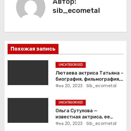
а
Автор:
sib_ecometal
ц
и
я
п
Похожая запись
о
UNCATEGORISED
з
Лютаева актриса Татьяна –
биография, фильмография,
а
достижения
Фев 20, 2023
Sib_ecometal
п
UNCATEGORISED
и
Ольга Сутулова —
известная актриса, ее
с
биография, достижения и
Фев 20, 2023
Sib_ecometal
фильмография