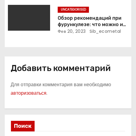
я
UNCATEGORISED
м
Обзор рекомендаций при
фурункулезе: что можно и
что нельзя делать
Фев 20, 2023
Sib_ecometal
Добавить комментарий
Для отправки комментария вам необходимо
авторизоваться
.
Поиск