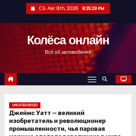
П
Сб. Авг 8th, 2026
8:25:31 PM
е
р
е
Колёса онлайн
й
т
Всё об автомобилях
и
к
с
о
д
е
р
UNCATEGORISED
Джеймс Уатт — великий
ж
изобретатель и революционер
и
промышленности, чья паровая
м