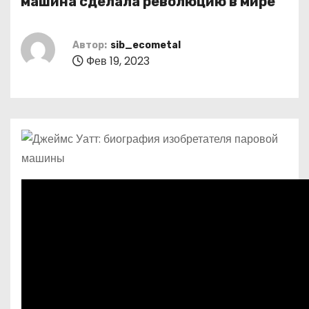
машина сделала революцию в мире
о
м
Автор:
sib_ecometal
у
Фев 19, 2023