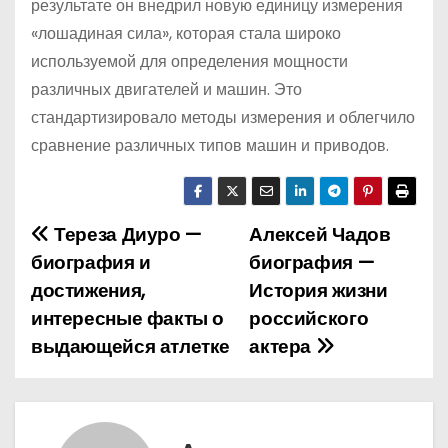
результате он внедрил новую единицу измерения
«лошадиная сила», которая стала широко
используемой для определения мощности
различных двигателей и машин. Это
стандартизировало методы измерения и облегчило
сравнение различных типов машин и приводов.
Тереза Диуро —
Алексей Чадов
Н
биография и
биография —
а
достижения,
История жизни
интересные факты о
российского
в
выдающейся атлетке
актера
и
г