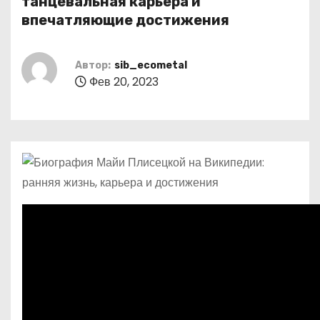
танцевальная карьера и
о
впечатляющие достижения
м
у
Автор:
sib_ecometal
Фев 20, 2023