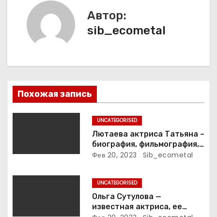
и
Автор:
sib_ecometal
я
п
о
з
Похожая запись
а
UNCATEGORISED
п
Лютаева актриса Татьяна –
биография, фильмография,
и
достижения
Фев 20, 2023
Sib_ecometal
с
UNCATEGORISED
я
Ольга Сутулова —
известная актриса, ее
биография, достижения и