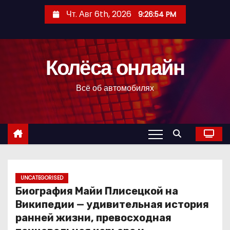
П
Чт. Авг 6th, 2026
9:26:55 PM
е
р
е
Колёса онлайн
й
т
Всё об автомобилях
и
к
с
о
д
е
р
UNCATEGORISED
Биография Майи Плисецкой на
ж
Википедии — удивительная история
и
ранней жизни, превосходная
м