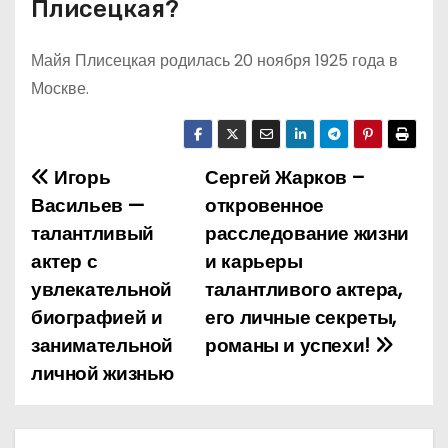
Плисецкая?
Майя Плисецкая родилась 20 ноября 1925 года в
Москве.
Игорь
Сергей Жарков –
Н
Васильев —
откровенное
а
талантливый
расследование жизни
актер с
и карьеры
в
увлекательной
талантливого актера,
и
биографией и
его личные секреты,
занимательной
романы и успехи!
г
личной жизнью
а
ц