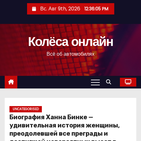
П
Вс. Авг 9th, 2026
12:36:06 PM
е
р
е
Колёса онлайн
й
т
Всё об автомобилях
и
к
с
о
д
е
р
UNCATEGORISED
Биография Ханна Бинке —
ж
удивительная история женщины,
и
преодолевшей все преграды и
м