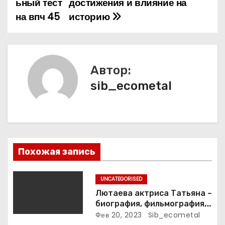
ьный тест
достижения и влияние на
и
на впч 45
историю
г
а
Автор:
ц
sib_ecometal
и
я
п
Похожая запись
о
з
UNCATEGORISED
Лютаева актриса Татьяна –
а
биография, фильмография,
достижения
Фев 20, 2023
Sib_ecometal
п