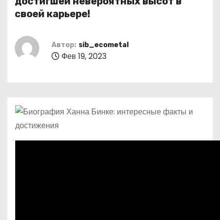
достигшей невероятных высот в
о
своей карьере!
м
у
Автор:
sib_ecometal
Фев 19, 2023