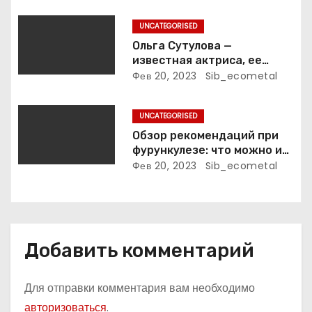
и
UNCATEGORISED
Ольга Сутулова —
с
известная актриса, ее
биография, достижения и
Фев 20, 2023
Sib_ecometal
я
фильмография
м
UNCATEGORISED
Обзор рекомендаций при
фурункулезе: что можно и
что нельзя делать
Фев 20, 2023
Sib_ecometal
Добавить комментарий
Для отправки комментария вам необходимо
авторизоваться
.