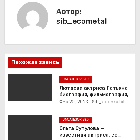
ц
Автор:
и
sib_ecometal
я
п
о
Похожая запись
з
UNCATEGORISED
а
Лютаева актриса Татьяна –
биография, фильмография,
п
достижения
Фев 20, 2023
Sib_ecometal
и
UNCATEGORISED
с
Ольга Сутулова —
известная актриса, ее
я