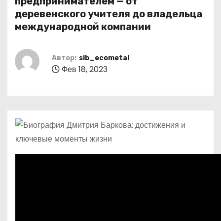
предпринимателем — от
о
деревенского учителя до владельца
м
международной компании
у
Автор:
sib_ecometal
Фев 18, 2023