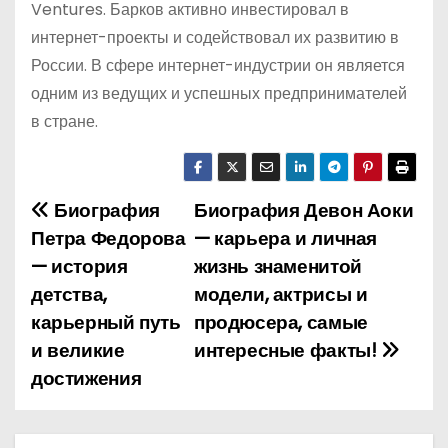
Ventures. Барков активно инвестировал в
интернет-проекты и содействовал их развитию в
России. В сфере интернет-индустрии он является
одним из ведущих и успешных предпринимателей
в стране.
Биография
Биография Девон Аоки
Н
Петра Федорова
— карьера и личная
а
— история
жизнь знаменитой
детства,
модели, актрисы и
в
карьерный путь
продюсера, самые
и
и великие
интересные факты!
достижения
г
а