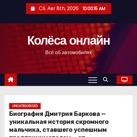
П
Сб. Авг 8th, 2026
10:00:16 AM
е
р
е
Колёса онлайн
й
т
Всё об автомобилях
и
к
с
о
д
е
р
UNCATEGORISED
Биография Дмитрия Баркова —
ж
уникальная история скромного
и
мальчика, ставшего успешным
м