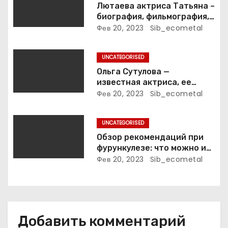
Лютаева актриса Татьяна –
а
биография, фильмография,
достижения
Фев 20, 2023
Sib_ecometal
п
и
UNCATEGORISED
Ольга Сутулова —
с
известная актриса, ее
биография, достижения и
Фев 20, 2023
Sib_ecometal
я
фильмография
м
UNCATEGORISED
Обзор рекомендаций при
фурункулезе: что можно и
что нельзя делать
Фев 20, 2023
Sib_ecometal
Добавить комментарий