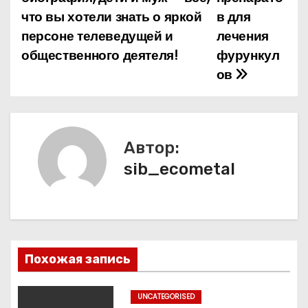
а
что вы хотели знать о яркой
в для
персоне телеведущей и
лечения
в
общественного деятеля!
фурункул
и
ов
г
а
Автор:
ц
sib_ecometal
и
я
п
Похожая запись
о
з
UNCATEGORISED