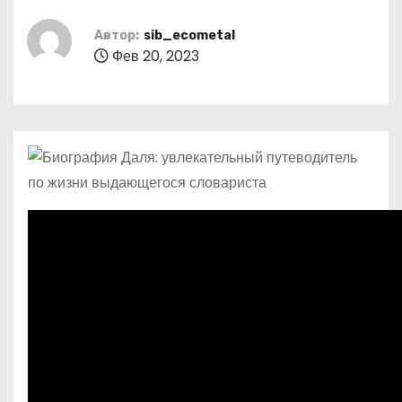
о
м
Автор:
sib_ecometal
Фев 20, 2023
у