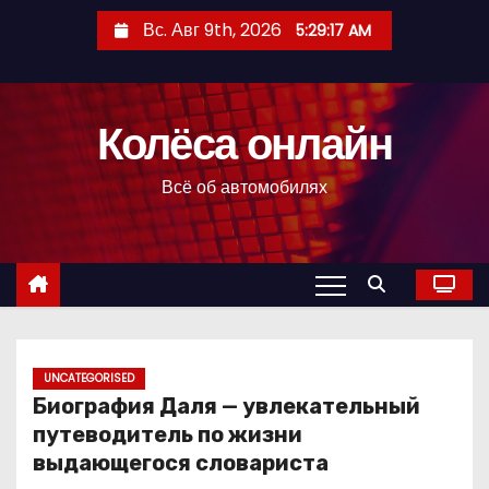
П
Вс. Авг 9th, 2026
5:29:18 AM
е
р
е
Колёса онлайн
й
т
Всё об автомобилях
и
к
с
о
д
е
р
UNCATEGORISED
Биография Даля — увлекательный
ж
путеводитель по жизни
и
выдающегося словариста
м