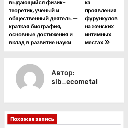
выдающийся физик-
ка
а
теоретик, ученый и
проявления
общественный деятель —
фурункулов
в
краткая биография,
на женских
и
основные достижения и
интимных
вклад в развитие науки
местах
г
а
ц
Автор:
и
sib_ecometal
я
п
о
Похожая запись