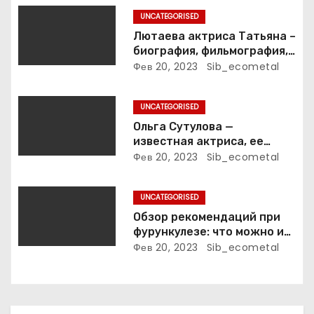
з
UNCATEGORISED
а
Лютаева актриса Татьяна –
биография, фильмография,
п
достижения
Фев 20, 2023
Sib_ecometal
и
UNCATEGORISED
с
Ольга Сутулова —
известная актриса, ее
я
биография, достижения и
Фев 20, 2023
Sib_ecometal
фильмография
м
UNCATEGORISED
Обзор рекомендаций при
фурункулезе: что можно и
что нельзя делать
Фев 20, 2023
Sib_ecometal