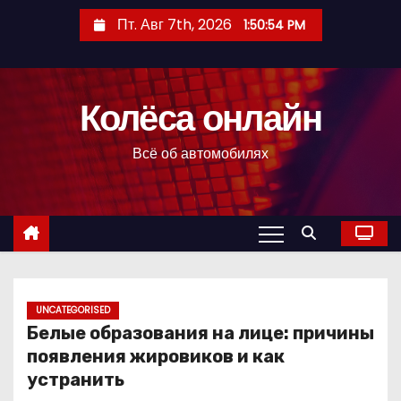
П
Пт. Авг 7th, 2026
1:50:55 PM
е
р
е
Колёса онлайн
й
т
Всё об автомобилях
и
к
с
о
д
е
р
UNCATEGORISED
Белые образования на лице: причины
ж
появления жировиков и как
и
устранить
м