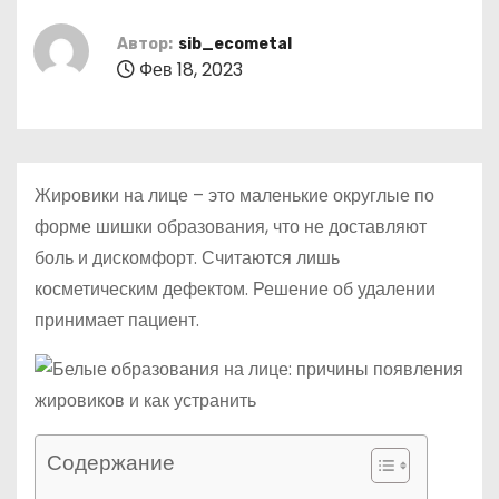
о
м
Автор:
sib_ecometal
Фев 18, 2023
у
Жировики на лице – это маленькие округлые по
форме шишки образования, что не доставляют
боль и дискомфорт. Считаются лишь
косметическим дефектом. Решение об удалении
принимает пациент.
Содержание