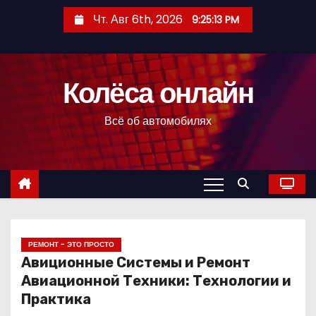
П
Чт. Авг 6th, 2026
9:25:14 PM
е
р
е
Колёса онлайн
й
т
Всё об автомобилях
и
к
с
о
д
е
р
РЕМОНТ - ЭТО ПРОСТО
Авиционные Системы и Ремонт
ж
Авиационной Техники: Технологии и
и
Практика
м