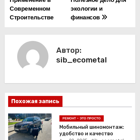
а
Современном
экологии и
Строительстве
финансов
в
и
г
Автор:
а
sib_ecometal
ц
и
я
Похожая запись
п
РЕМОНТ - ЭТО ПРОСТО
о
Мобильный шиномонтаж:
удобство и качество
з