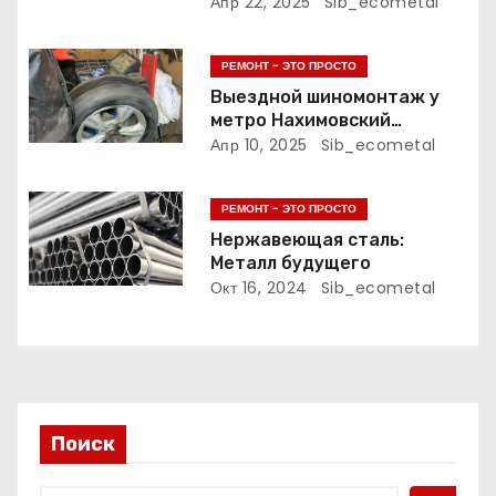
Апр 22, 2025
Sib_ecometal
а
РЕМОНТ - ЭТО ПРОСТО
п
Выездной шиномонтаж у
метро Нахимовский
и
Проспект: удобство и
Апр 10, 2025
Sib_ecometal
качество на дому
с
РЕМОНТ - ЭТО ПРОСТО
я
Нержавеющая сталь:
м
Металл будущего
Окт 16, 2024
Sib_ecometal
Поиск