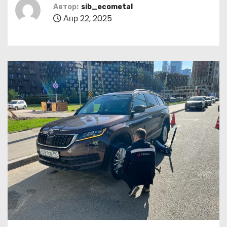
о
Автор:
sib_ecometal
Апр 22, 2025
м
у