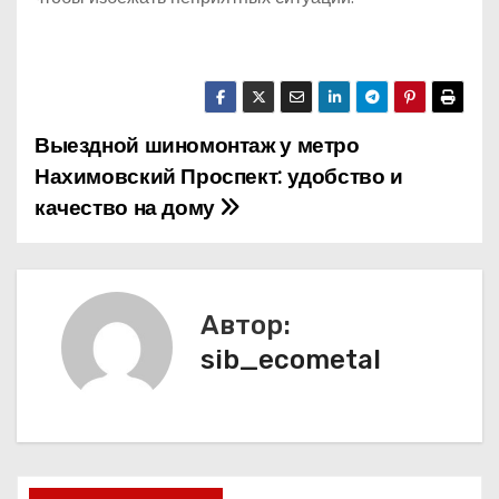
Выездной шиномонтаж у метро
Н
Нахимовский Проспект: удобство и
а
качество на дому
в
и
Автор:
г
sib_ecometal
а
ц
и