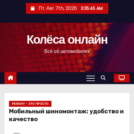
П
Пт. Авг 7th, 2026
3:35:45 AM
е
р
е
Колёса онлайн
й
т
Всё об автомобилях
и
к
с
о
д
е
р
РЕМОНТ - ЭТО ПРОСТО
Мобильный шиномонтаж: удобство и
ж
качество
и
м