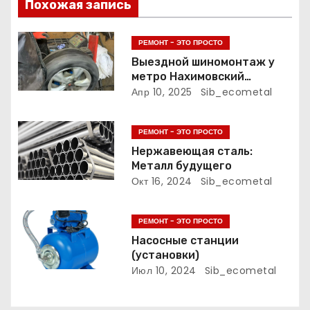
Похожая запись
я
п
РЕМОНТ - ЭТО ПРОСТО
Выездной шиномонтаж у
о
метро Нахимовский
Проспект: удобство и
Апр 10, 2025
Sib_ecometal
з
качество на дому
а
РЕМОНТ - ЭТО ПРОСТО
Нержавеющая сталь:
п
Металл будущего
Окт 16, 2024
Sib_ecometal
и
с
РЕМОНТ - ЭТО ПРОСТО
Насосные станции
я
(установки)
Июл 10, 2024
Sib_ecometal
м