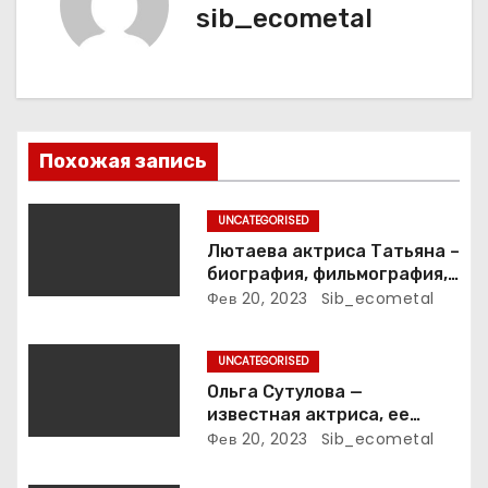
sib_ecometal
и
я
п
Похожая запись
о
з
UNCATEGORISED
Лютаева актриса Татьяна –
а
биография, фильмография,
достижения
Фев 20, 2023
Sib_ecometal
п
и
UNCATEGORISED
Ольга Сутулова —
с
известная актриса, ее
биография, достижения и
Фев 20, 2023
Sib_ecometal
я
фильмография