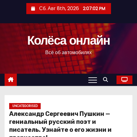
П
Сб. Авг 8th, 2026
2:07:03 PM
е
р
е
Колёса онлайн
й
т
Всё об автомобилях
и
к
с
о
д
е
р
UNCATEGORISED
Александр Сергеевич Пушкин —
ж
гениальный русский поэт и
и
писатель. Узнайте о его жизни и
м