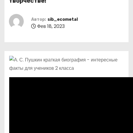
творчестве!
о
м
Автор:
sib_ecometal
у
Фев 18, 2023