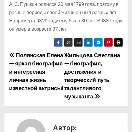
А. С. Пушкин родился 26 мая 1799 года, поэтому в
разные периоды своей жизни он был разных лет.
Например, в 1829 году ему было 30 лет. В 1837 году
он умер в возрасте 37 лет.
Полянская Елена
Жильцова Светлана
Н
— яркая биография
— биография,
а
и интересная
достижения и
личная жизнь
творческий путь
в
известной актрисы!
талантливого
и
музыканта
г
а
Автор:
ц