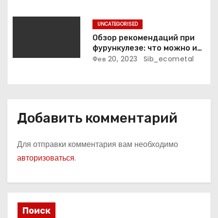
я
фильмография
м
UNCATEGORISED
Обзор рекомендаций при
фурункулезе: что можно и
что нельзя делать
Фев 20, 2023
Sib_ecometal
Добавить комментарий
Для отправки комментария вам необходимо
авторизоваться
.
Поиск