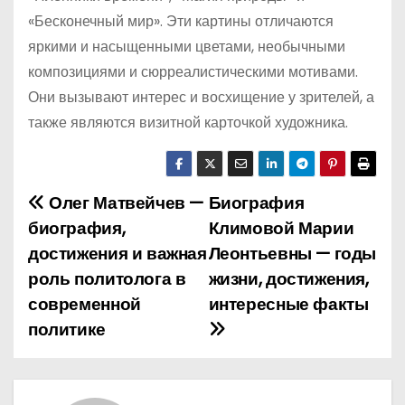
«Бесконечный мир». Эти картины отличаются
яркими и насыщенными цветами, необычными
композициями и сюрреалистическими мотивами.
Они вызывают интерес и восхищение у зрителей, а
также являются визитной карточкой художника.
Олег Матвейчев —
Биография
Н
биография,
Климовой Марии
а
достижения и важная
Леонтьевны — годы
роль политолога в
жизни, достижения,
в
современной
интересные факты
и
политике
г
а