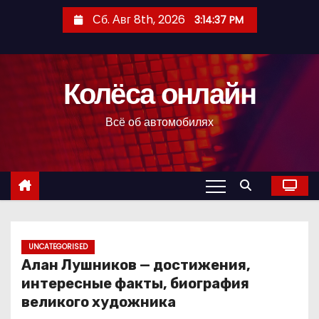
П
Сб. Авг 8th, 2026
3:14:38 PM
е
р
е
Колёса онлайн
й
т
Всё об автомобилях
и
к
с
о
д
е
р
UNCATEGORISED
Алан Лушников — достижения,
ж
интересные факты, биография
и
великого художника
м