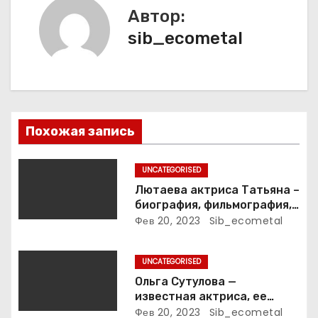
Автор:
ц
sib_ecometal
и
я
п
Похожая запись
о
з
UNCATEGORISED
Лютаева актриса Татьяна –
а
биография, фильмография,
достижения
Фев 20, 2023
Sib_ecometal
п
и
UNCATEGORISED
Ольга Сутулова —
с
известная актриса, ее
биография, достижения и
Фев 20, 2023
Sib_ecometal