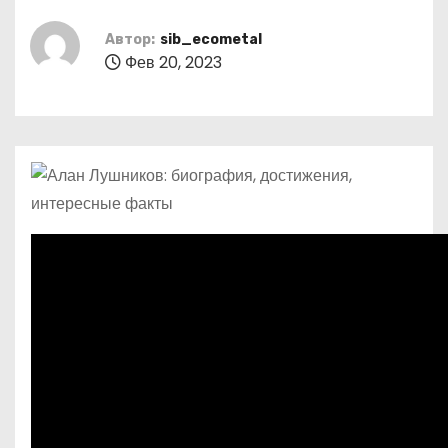
о
м
Автор:
sib_ecometal
Фев 20, 2023
у