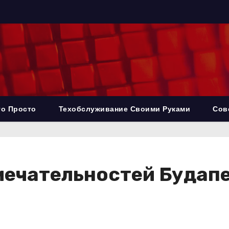
то Просто
Техобслуживание Своими Руками
Сов
мечательностей Будап