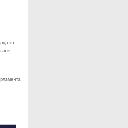
ру, его
льное
арламента,