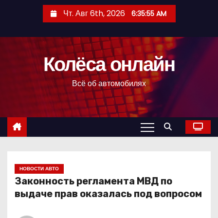
П
Чт. Авг 6th, 2026
6:35:55 AM
е
р
е
Колёса онлайн
й
т
Всё об автомобилях
и
к
с
о
д
е
р
НОВОСТИ АВТО
Законность регламента МВД по
ж
выдаче прав оказалась под вопросом
и
м