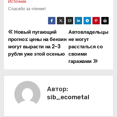
Источник
Спасибо за чтение!
Новый пугающий
Автовладельцы
Н
прогноз: цены на бензин
не могут
а
могут вырасти на 2-3
расстаться со
рубля уже этой осенью
своими
в
гаражами
и
г
а
Автор:
sib_ecometal
ц
и