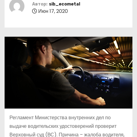
о
Автор:
sib_ecometal
Июн 17, 2020
м
у
Регламент Министерства внутренних дел по
выдаче водительских удостоверений проверит
Верховный суд (ВС). Причина – жалоба водителя,