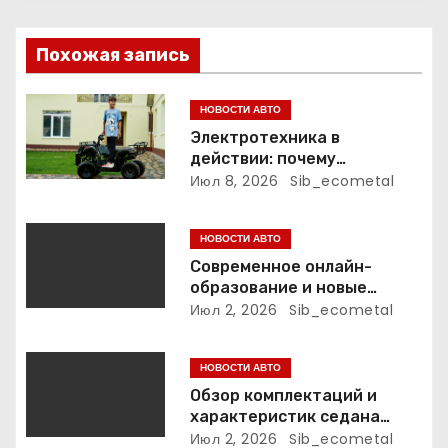
я
п
Похожая запись
о
НОВОСТИ АВТО
з
Электротехника в
действии: почему
а
электрический питбайк и
Июл 8, 2026
Sib_ecometal
детский квадроцикл — это
п
больше, чем игрушки
НОВОСТИ АВТО
и
Современное онлайн-
образование и новые
с
профессиональные
Июл 2, 2026
Sib_ecometal
траектории
я
НОВОСТИ АВТО
м
Обзор комплектаций и
характеристик седана
Empow
Июл 2, 2026
Sib_ecometal