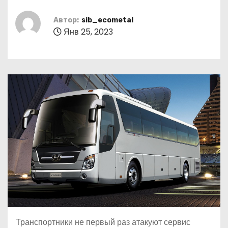
о
м
Автор:
sib_ecometal
Янв 25, 2023
у
Транспортники не первый раз атакуют сервис