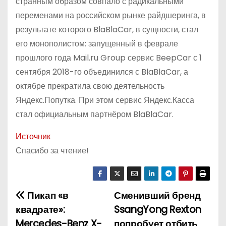
странным образом совпало с радикальными
переменами на российском рынке райдшеринга, в
результате которого BlaBlaCar, в сущности, стал
его монополистом: запущенный в феврале
прошлого года Mail.ru Group сервис BeepCar с 1
сентября 2018-го объединился с BlaBlaCar, а
октябре прекратила свою деятельность
Яндекс.Попутка. При этом сервис Яндекс.Касса
стал официальным партнёром BlaBlaCar.
Источник
Спасибо за чтение!
Пикап «в
Сменивший бренд
Н
квадрате»:
SsangYong Rexton
а
Mercedes-Benz X-
попробует отбить