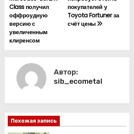
Class получил
покупателей у
в
оффроудную
Toyota Fortuner за
и
версию с
счёт цены
увеличенным
г
клиренсом
а
ц
и
Автор:
sib_ecometal
я
п
о
з
Похожая запись