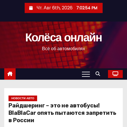
П
Чт. Авг 6th, 2026
7:02:55 PM
е
р
е
Колёса онлайн
й
т
Всё об автомобилях
и
к
с
о
д
е
р
НОВОСТИ АВТО
Райдшеринг – это не автобусы!
ж
BlaBlaCar опять пытаются запретить
и
в России
м