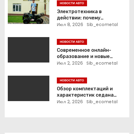
а
НОВОСТИ АВТО
п
Электротехника в
действии: почему
и
электрический питбайк и
Июл 8, 2026
Sib_ecometal
детский квадроцикл — это
с
больше, чем игрушки
НОВОСТИ АВТО
я
Современное онлайн-
образование и новые
м
профессиональные
Июл 2, 2026
Sib_ecometal
траектории
НОВОСТИ АВТО
Обзор комплектаций и
характеристик седана
Empow
Июл 2, 2026
Sib_ecometal