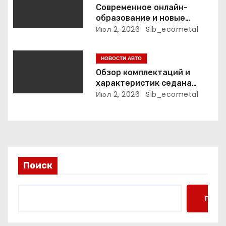
и
Современное онлайн-
образование и новые
с
профессиональные
Июл 2, 2026
Sib_ecometal
траектории
я
НОВОСТИ АВТО
м
Обзор комплектаций и
характеристик седана
Empow
Июл 2, 2026
Sib_ecometal
Поиск
Поис