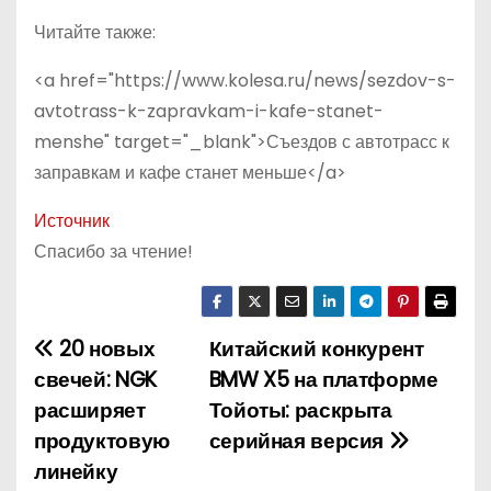
Читайте также:
<a href="https://www.kolesa.ru/news/sezdov-s-
avtotrass-k-zapravkam-i-kafe-stanet-
menshe" target="_blank">Съездов с автотрасс к
заправкам и кафе станет меньше</a>
Источник
Спасибо за чтение!
20 новых
Китайский конкурент
Н
свечей: NGK
BMW X5 на платформе
а
расширяет
Тойоты: раскрыта
продуктовую
серийная версия
в
линейку