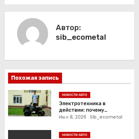
и
г
а
Автор:
sib_ecometal
ц
и
я
п
Похожая запись
о
НОВОСТИ АВТО
з
Электротехника в
действии: почему
а
электрический питбайк и
Июл 8, 2026
Sib_ecometal
детский квадроцикл — это
п
больше, чем игрушки
НОВОСТИ АВТО