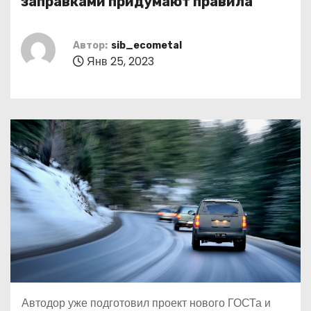
заправками придумают правила
о
м
Автор:
sib_ecometal
у
Янв 25, 2023
Автодор уже подготовил проект нового ГОСТа и