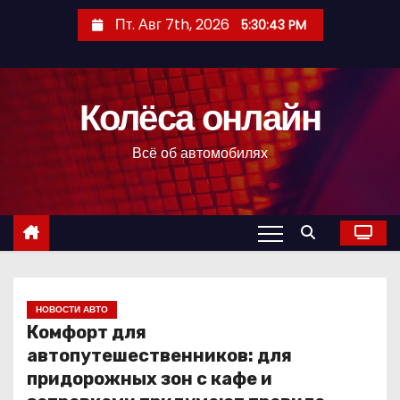
П
Пт. Авг 7th, 2026
5:30:44 PM
е
р
е
Колёса онлайн
й
т
Всё об автомобилях
и
к
с
о
д
е
р
НОВОСТИ АВТО
Комфорт для
ж
автопутешественников: для
и
придорожных зон с кафе и
м