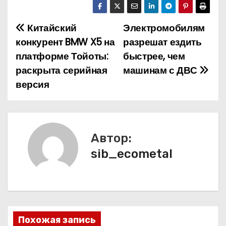
Китайский
Электромобилям
Н
конкурент BMW X5 на
разрешат ездить
а
платформе Тойоты:
быстрее, чем
раскрыта серийная
машинам с ДВС
в
версия
и
г
а
Автор:
sib_ecometal
ц
и
я
п
Похожая запись