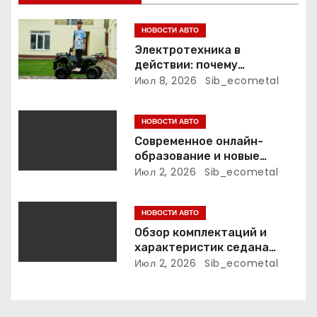
о
НОВОСТИ АВТО
з
Электротехника в
действии: почему
а
электрический питбайк и
Июл 8, 2026
Sib_ecometal
детский квадроцикл — это
п
больше, чем игрушки
НОВОСТИ АВТО
и
Современное онлайн-
образование и новые
с
профессиональные
Июл 2, 2026
Sib_ecometal
траектории
я
НОВОСТИ АВТО
м
Обзор комплектаций и
характеристик седана
Empow
Июл 2, 2026
Sib_ecometal