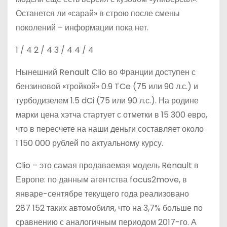
Останется ли «сарай» в строю после смены
поколений – информации пока нет.
1
/ 4
2
/ 4
3
/ 4
4
/ 4
Нынешний Renault Clio во Франции доступен с
бензиновой «тройкой» 0.9 TCe (75 или 90 л.с.) и
турбодизелем 1.5 dCi (75 или 90 л.с.). На родине
марки цена хэтча стартует с отметки в 15 300 евро,
что в пересчете на наши деньги составляет около
1 150 000 рублей по актуальному курсу.
Clio – это самая продаваемая модель Renault в
Европе: по данным агентства focus2move, в
январе-сентябре текущего года реализовано
287 152 таких автомобиля, что на 3,7% больше по
сравнению с аналогичным периодом 2017-го. А