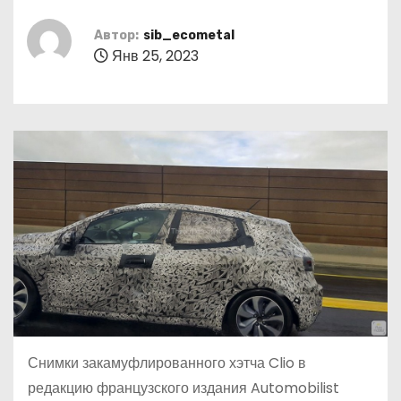
о
м
Автор:
sib_ecometal
Янв 25, 2023
у
Снимки закамуфлированного хэтча Clio в
редакцию французского издания Automobilist