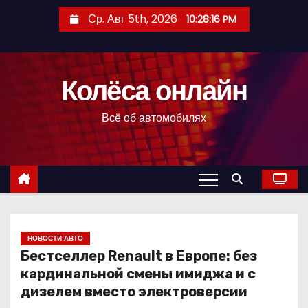
П
Ср. Авг 5th, 2026
10:28:17 PM
е
р
е
Колёса онлайн
й
т
Всё об автомобилях
и
к
с
о
д
е
р
НОВОСТИ АВТО
Бестселлер Renault в Европе: без
ж
кардинальной смены имиджа и с
и
дизелем вместо электроверсии
м