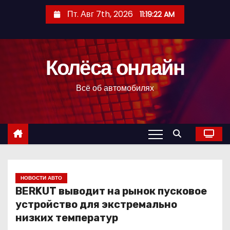
П
Пт. Авг 7th, 2026
11:19:23 AM
е
р
е
Колёса онлайн
й
т
Всё об автомобилях
и
к
с
о
д
е
р
НОВОСТИ АВТО
BERKUT выводит на рынок пусковое
ж
устройство для экстремально
и
низких температур
м