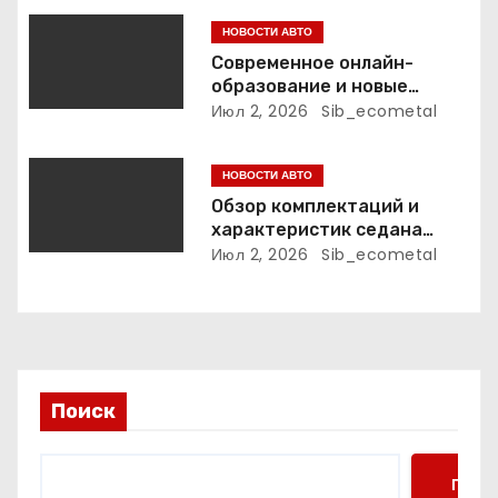
больше, чем игрушки
и
НОВОСТИ АВТО
Современное онлайн-
с
образование и новые
профессиональные
Июл 2, 2026
Sib_ecometal
я
траектории
м
НОВОСТИ АВТО
Обзор комплектаций и
характеристик седана
Empow
Июл 2, 2026
Sib_ecometal
Поиск
Поис