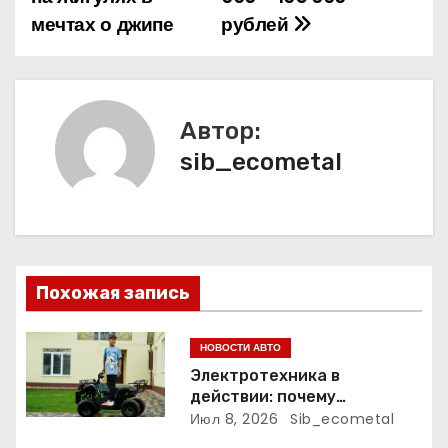
и
мечтах о джипе
рублей
г
а
Автор:
ц
sib_ecometal
и
я
п
Похожая запись
о
з
НОВОСТИ АВТО
Электротехника в
а
действии: почему
электрический питбайк и
Июл 8, 2026
Sib_ecometal
п
детский квадроцикл — это