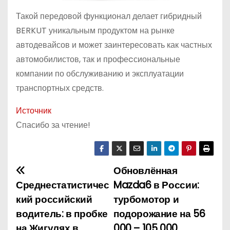
Такой передовой функционал делает гибридный
BERKUT уникальным продуктом на рынке
автодевайсов и может заинтересовать как частных
автомобилистов, так и профеcсиональные
компании по обслуживанию и эксплуатации
транспортных средств.
Источник
Спасибо за чтение!
Обновлённая
Н
Среднестатистичес
Mazda6 в России:
а
кий российский
турбомотор и
водитель: в пробке
подорожание на 56
в
на Жигулях в
000 – 105 000