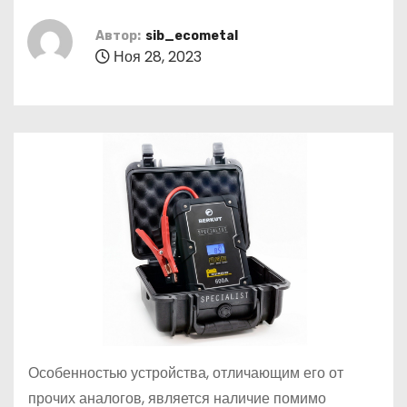
о
м
Автор:
sib_ecometal
Ноя 28, 2023
у
О
собенностью устройства, отличающим его от
прочих аналогов, является наличие помимо